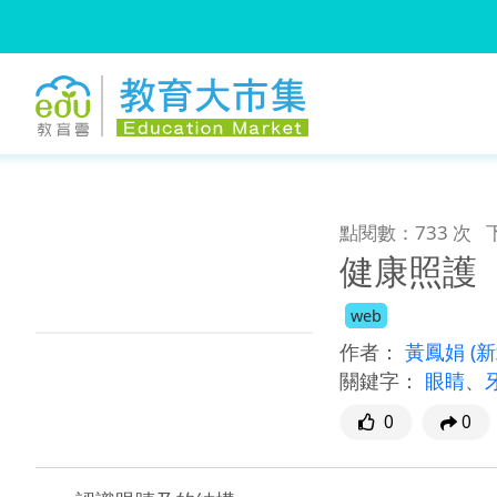
:::
跳到主要內容
:::
點閱數：733 次
健康照護
web
作者：
黃鳳娟
(
關鍵字：
眼睛
、
0
0