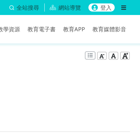
全站搜尋
網站導覽
登入
b教學資源
教育電子書
教育APP
教育媒體影音