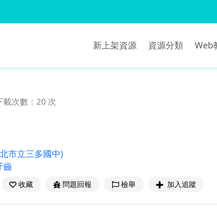
新上架資源
資源分類
We
下載次數：20 次
新北市立三多國中)
牙齒
收藏
問題回報
檢舉
加入追蹤