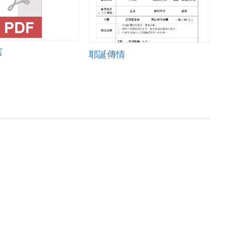
言
耶誕傳情