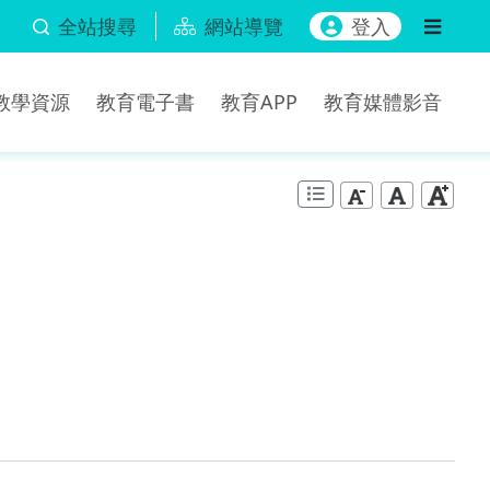
全站搜尋
網站導覽
登入
b教學資源
教育電子書
教育APP
教育媒體影音