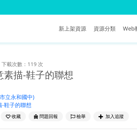
新上架資源
資源分類
We
下載次數：119 次
意素描-鞋子的聯想
北市立永和國中)
描-鞋子的聯想
收藏
問題回報
檢舉
加入追蹤