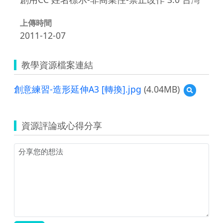
上傳時間
2011-12-07
教學資源檔案連結
創意練習-造形延伸A3 [轉換].jpg
(4.04MB)
預
覽
創
意
資源評論或心得分享
練
習-
造
形
延
伸
A3
[轉
換].jpg