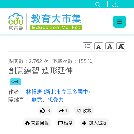
:::
跳到主要內容
:::
點閱數：2,762 次
下載次數：155 次
創意練習-造形延伸
web
作者：
林裕唐
(新北市立三多國中)
關鍵字：
創意
、
想像力
3
1
收藏
問題回報
檢舉
加入追蹤