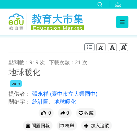
:::
跳到主要內容
:::
點閱數：919 次
下載次數：21 次
地球暖化
web
提供者：
張永祥
(臺中市立大業國中)
關鍵字：
統計圖
、
地球暖化
0
0
收藏
問題回報
檢舉
加入追蹤