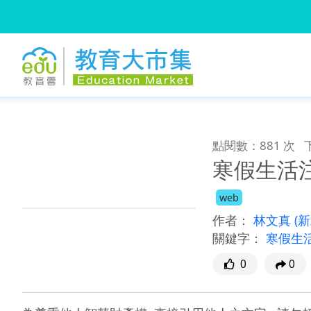
:::
跳到主要內容
:::
點閱數：881 次
寒假生活
web
作者：
林文真
(
關鍵字：
寒假生
0
0