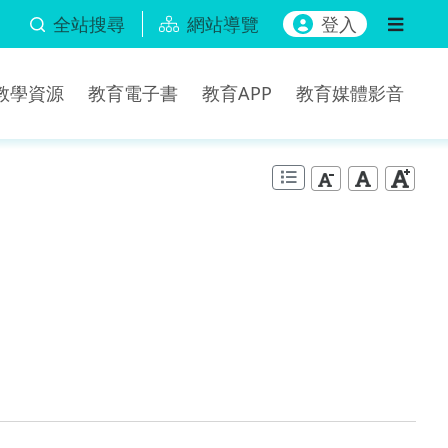
全站搜尋
網站導覽
登入
b教學資源
教育電子書
教育APP
教育媒體影音