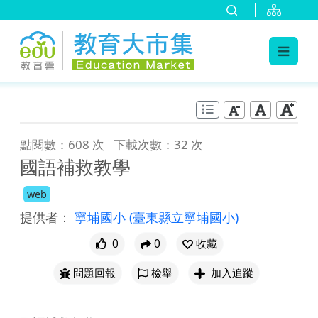
:::
跳到主要內容
:::
點閱數：608 次
下載次數：32 次
國語補救教學
web
提供者：
寧埔國小
(臺東縣立寧埔國小)
0
0
收藏
問題回報
檢舉
加入追蹤