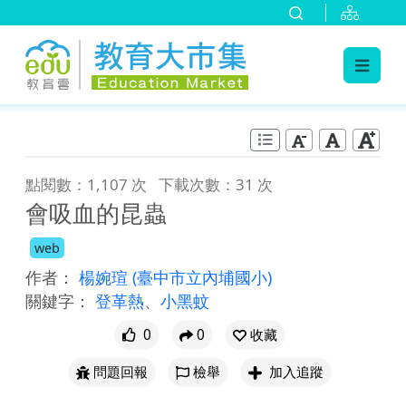
:::
跳到主要內容
:::
點閱數：1,107 次
下載次數：31 次
會吸血的昆蟲
web
作者：
楊婉瑄
(臺中市立內埔國小)
關鍵字：
登革熱
、
小黑蚊
0
0
收藏
問題回報
檢舉
加入追蹤