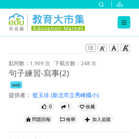
:::
跳到主要內容
:::
點閱數：1,969 次
下載次數：248 次
句子練習-寫事(2)
web
提供者：
籃玉珍
(新北市立秀峰國小)
0
1
收藏
問題回報
檢舉
加入追蹤