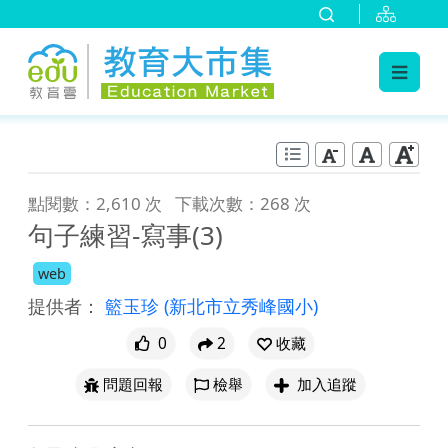
:::
跳到主要內容
:::
點閱數：2,610 次
下載次數：268 次
句子練習-寫事(3)
web
提供者：
籃玉珍
(新北市立秀峰國小)
0
2
收藏
問題回報
檢舉
加入追蹤