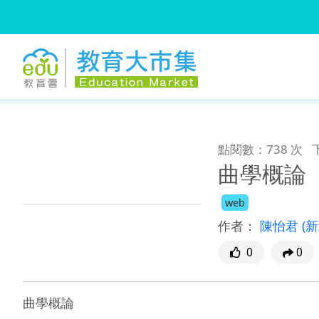
:::
跳到主要內容
:::
點閱數：738 次
曲學概論
web
作者：
陳怡君
(
0
0
曲學概論