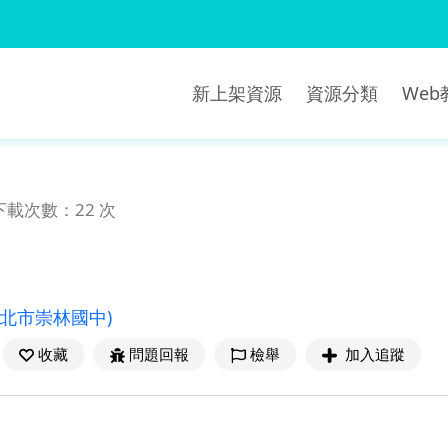
新上架資源
資源分類
We
下載次數：22 次
新北市崇林國中)
收藏
問題回報
檢舉
加入追蹤