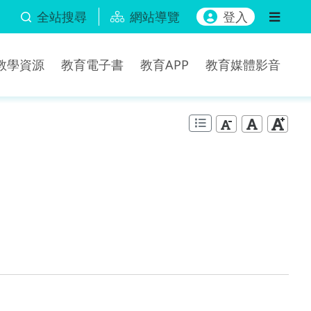
全站搜尋
網站導覽
登入
b教學資源
教育電子書
教育APP
教育媒體影音