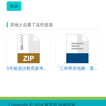
發表
其他人也看了這些資源
5年級資訊教育參考教材＿第七課網路規範小達人
「三和學習地圖」運用ＱＲcｏdｅ結合在地環境學習營造學生主動學習之教學設計
:::
Copyright © 2024 教育部 版權所有