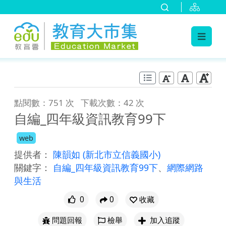
:::
跳到主要內容
:::
點閱數：751 次
下載次數：42 次
自編_四年級資訊教育99下
web
提供者：
陳韻如
(新北市立信義國小)
關鍵字：
自編_四年級資訊教育99下
、
網際網路
與生活
0
0
收藏
問題回報
檢舉
加入追蹤