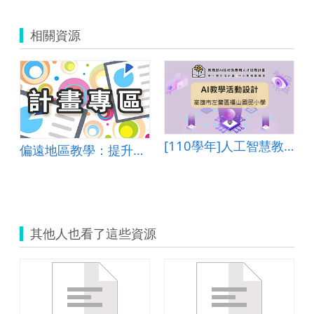
相關資源
[110學年]人工智慧教學活動設計―高雄市左營區福山國民小學
偏遠地區教學：提升孩子的自我評價
年級綜合活動
其他人也看了這些資源