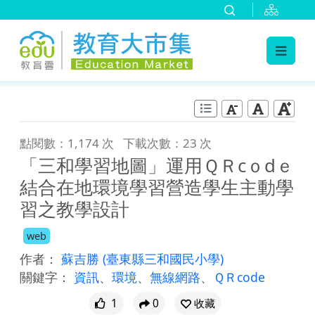
:::
跳到主要內容
:::
點閱數：1,174 次
下載次數：23 次
「三和學習地圖」運用ＱＲcｏdｅ
結合在地環境學習營造學生主動學
習之教學設計
web
作者：
蘇吉勝
(臺東縣三和國民小學)
關鍵字：
資訊
、
環境
、
無線網路
、
ＱＲcode
1
0
收藏