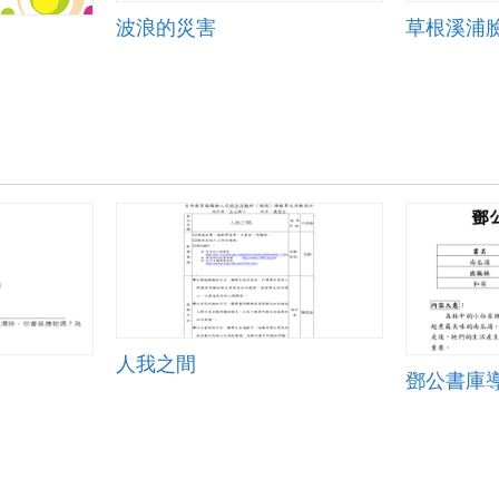
波浪的災害
草根溪浦
人我之間
鄧公書庫導