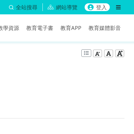
全站搜尋
網站導覽
登入
b教學資源
教育電子書
教育APP
教育媒體影音