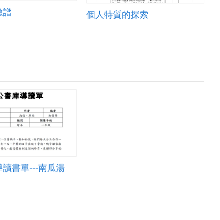
臉譜
個人特質的探索
讀書單---南瓜湯