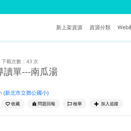
新上架資源
資源分類
We
下載次數：43 次
讀單---南瓜湯
小
(新北市立鄧公國小)
收藏
問題回報
檢舉
加入追蹤