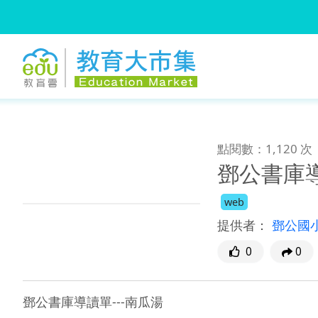
:::
跳到主要內容
:::
點閱數：1,120 次
鄧公書庫導
web
提供者：
鄧公國
0
0
鄧公書庫導讀單---南瓜湯