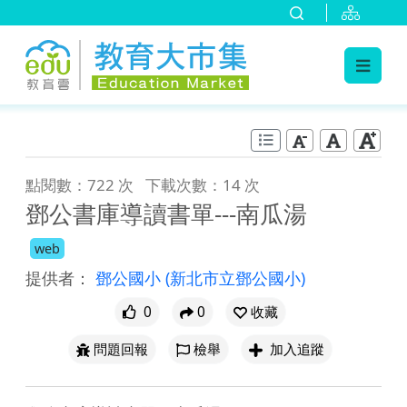
:::
跳到主要內容
:::
點閱數：722 次
下載次數：14 次
鄧公書庫導讀書單---南瓜湯
web
提供者：
鄧公國小
(新北市立鄧公國小)
0
0
收藏
問題回報
檢舉
加入追蹤