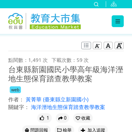
:::
跳到主要內容
:::
點閱數：1,491 次
下載次數：59 次
台東縣新園國民小學高年級海洋溼
地生態保育踏查教學教案
web
作者：
黃菁華
(臺東縣立新園國小)
關鍵字：
海洋溼地生態保育踏查教學教案
1
0
收藏
問題回報
檢舉
加入追蹤