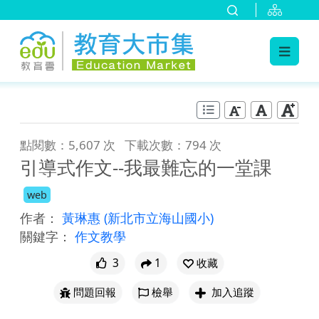
:::
跳到主要內容
:::
點閱數：5,607 次
下載次數：794 次
引導式作文--我最難忘的一堂課
web
作者：
黃琳惠
(新北市立海山國小)
關鍵字：
作文教學
3
1
收藏
問題回報
檢舉
加入追蹤