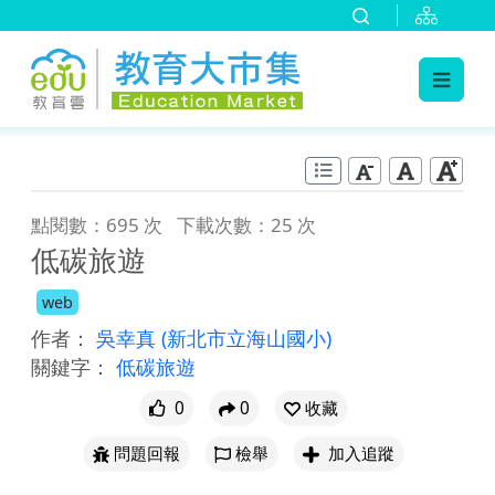
:::
跳到主要內容
:::
點閱數：695 次
下載次數：25 次
低碳旅遊
web
作者：
吳幸真
(新北市立海山國小)
關鍵字：
低碳旅遊
0
0
收藏
問題回報
檢舉
加入追蹤