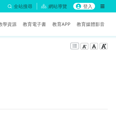
全站搜尋
網站導覽
登入
b教學資源
教育電子書
教育APP
教育媒體影音