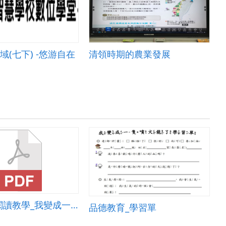
域(七下) -悠游自在
清領時期的農業發展
繪本故事閱讀教學_我變成一隻噴火龍了
品德教育_學習單