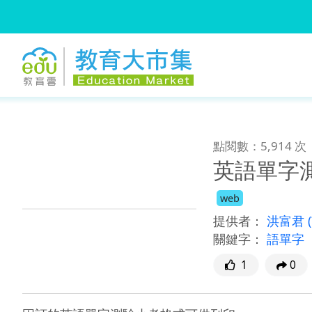
:::
跳到主要內容
:::
點閱數：5,914 次
英語單字
web
提供者：
洪富君
關鍵字：
語單字
1
0