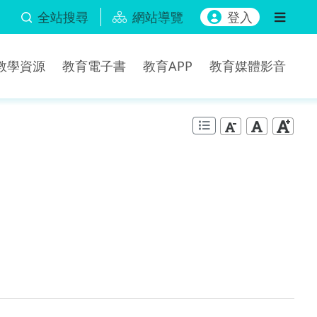
全站搜尋
網站導覽
登入
b教學資源
教育電子書
教育APP
教育媒體影音