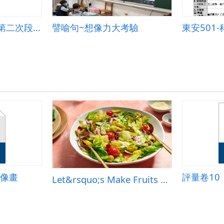
智慧教室學堂-九上第二次段考段考複習
譬喻句~想像力大考驗
想像畫
評量卷10
Let&rsquo;s Make Fruits Salad?