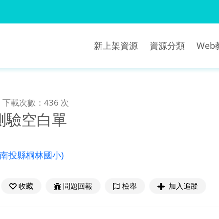
新上架資源
資源分類
We
下載次數：436 次
測驗空白單
(南投縣桐林國小)
收藏
問題回報
檢舉
加入追蹤