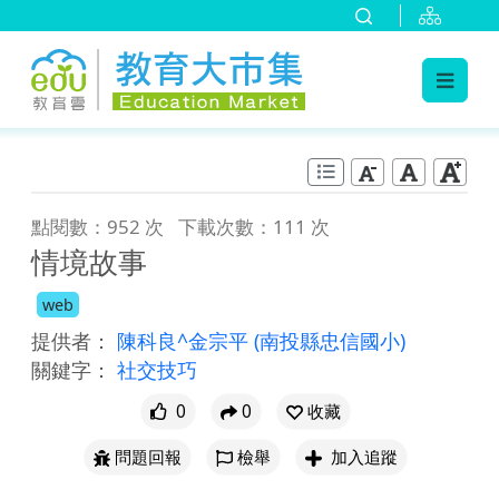
:::
跳到主要內容
:::
點閱數：952 次
下載次數：111 次
情境故事
web
提供者：
陳科良^金宗平
(南投縣忠信國小)
關鍵字：
社交技巧
0
0
收藏
問題回報
檢舉
加入追蹤