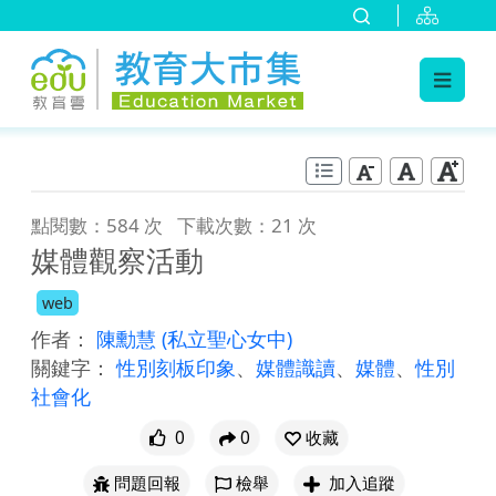
:::
跳到主要內容
:::
點閱數：584 次
下載次數：21 次
媒體觀察活動
web
作者：
陳勳慧
(私立聖心女中)
關鍵字：
性別刻板印象
、
媒體識讀
、
媒體
、
性別
社會化
0
0
收藏
問題回報
檢舉
加入追蹤