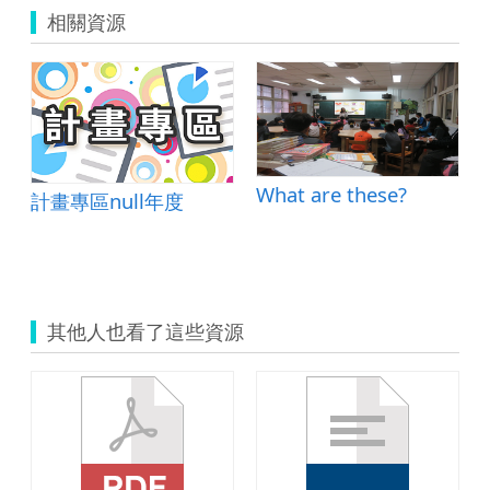
相關資源
What are these?
計畫專區null年度
其他人也看了這些資源
0