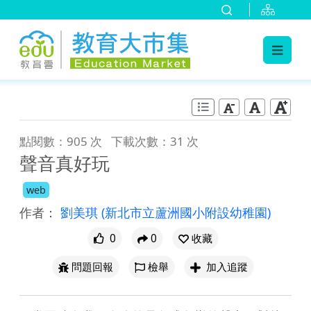
:::
跳到主要內容
:::
點閱數：905 次
下載次數：31 次
聲音真好玩
web
作者：
劉美琪
(新北市立蘆洲國小附設幼稚園)
0
0
收藏
問題回報
檢舉
加入追蹤