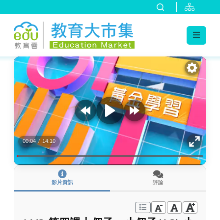
:::
跳到主要內容
:::
00:04
/
14:10
影片資訊
評論