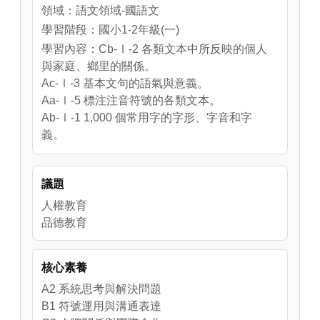
領域：語文領域-國語文
學習階段：國小1-2年級(一)
學習內容：Cb-Ⅰ-2 各類文本中所反映的個人
與家庭、鄉里的關係。
Ac-Ⅰ-3 基本文句的語氣與意義。
Aa-Ⅰ-5 標注注音符號的各類文本。
Ab-Ⅰ-1 1,000 個常用字的字形、字音和字
義。
學習表現：1-Ⅰ-1 養成專心聆聽的習慣，尊重
對方的發言。
議題
6-Ⅰ-1 根據表達需要，使用常用標點符號。
2-Ⅰ-1 以正確發音流利的說出語意完整的話。
人權教育
3-Ⅰ-3 運用注音符號表達想法，記錄訊息。
品德教育
4-Ⅰ-1 認識常用國字至少 1,000 字，使用 700
字。
核心素養
5-Ⅰ-4 了解文本中的重要訊息與觀點。
A2 系統思考與解決問題
B1 符號運用與溝通表達