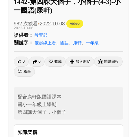
1442-第四課大個子，小個子(4-3)-小
一國語(康軒)
982 次觀看
2022-10-08
video
2022-10-08
提供者：
教育部
關鍵字：
疫起線上看
、
國語
、
康軒
、
一年級
0
0
收藏
加入追蹤
問題回報
檢舉
配合康軒版國語課本

國小一年級上學期

第四課大個子，小個子
知識架構