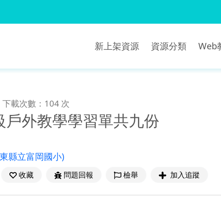
新上架資源
資源分類
We
下載次數：104 次
級戶外教學學習單共九份
臺東縣立富岡國小)
收藏
問題回報
檢舉
加入追蹤