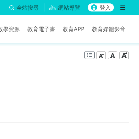
全站搜尋
網站導覽
登入
b教學資源
教育電子書
教育APP
教育媒體影音