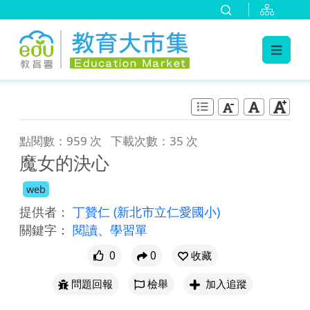
:::
跳到主要內容
:::
點閱數：959 次
下載次數：35 次
魔女的決心
web
提供者：
丁贊仁
(新北市立仁愛國小)
關鍵字：
閱讀
、
學習單
0
0
收藏
問題回報
檢舉
加入追蹤