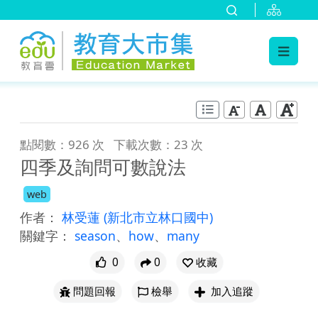
:::
跳到主要內容
:::
點閱數：926 次
下載次數：23 次
四季及詢問可數說法
web
作者：
林受蓮
(新北市立林口國中)
關鍵字：
season
、
how
、
many
0
0
收藏
問題回報
檢舉
加入追蹤