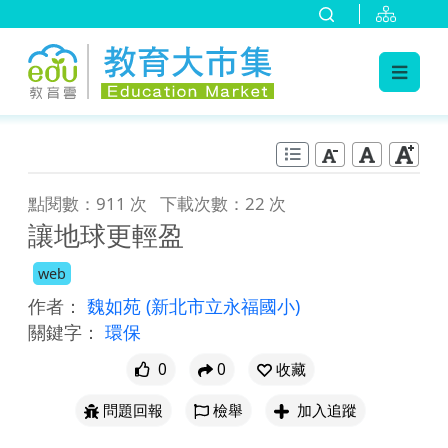
:::
跳到主要內容
:::
點閱數：911 次
下載次數：22 次
讓地球更輕盈
web
作者：
魏如苑
(新北市立永福國小)
關鍵字：
環保
0
0
收藏
問題回報
檢舉
加入追蹤