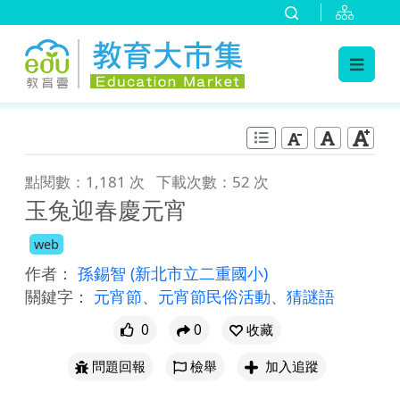
:::
跳到主要內容
:::
點閱數：1,181 次
下載次數：52 次
玉兔迎春慶元宵
web
作者：
孫錫智
(新北市立二重國小)
關鍵字：
元宵節
、
元宵節民俗活動
、
猜謎語
0
0
收藏
問題回報
檢舉
加入追蹤