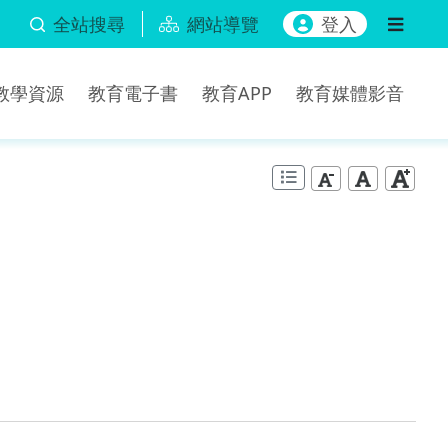
全站搜尋
網站導覽
登入
b教學資源
教育電子書
教育APP
教育媒體影音