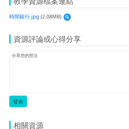
教學資源檔案連結
時間銀行.jpg
(2.08MB)
預
覽
時
間
資源評論或心得分享
銀
行.jpg
發表
相關資源