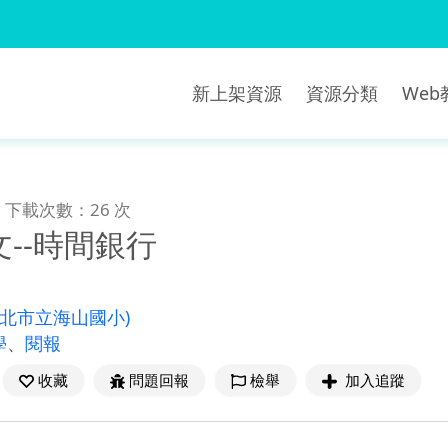
新上架資源
資源分類
We
下載次數：26 次
--時間銀行
新北市立海山國小)
學
、
閱報
收藏
問題回報
檢舉
加入追蹤