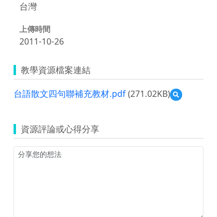
台灣
上傳時間
2011-10-26
教學資源檔案連結
台語散文四句聯補充教材.pdf
(271.02KB)
預
覽
台
語
資源評論或心得分享
散
文
四
句
聯
補
充
教
材.pdf