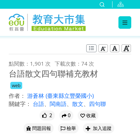
:::
跳到主要內容
:::
點閱數：1,901 次
下載次數：74 次
台語散文四句聯補充教材
web
作者：
游蒼林
(臺東縣立豐榮國小)
關鍵字：
台語
、
閩南語
、
散文
、
四句聯
2
0
收藏
問題回報
檢舉
加入追蹤