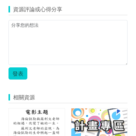
成
資源評論或心得分享
績
計
算
範
例
2_
名
次.pdf
發表
相關資源