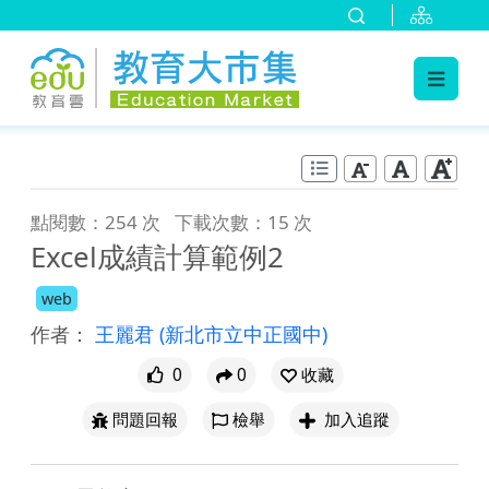
:::
跳到主要內容
:::
點閱數：254 次
下載次數：15 次
Excel成績計算範例2
web
作者：
王麗君
(新北市立中正國中)
0
0
收藏
問題回報
檢舉
加入追蹤