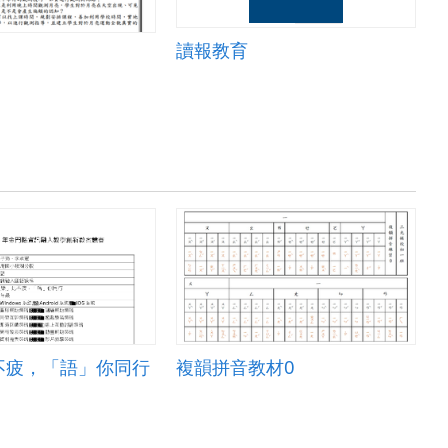
讀報教育
不疲，「語」你同行
複韻拼音教材0