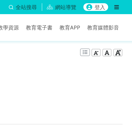
全站搜尋
網站導覽
登入
b教學資源
教育電子書
教育APP
教育媒體影音