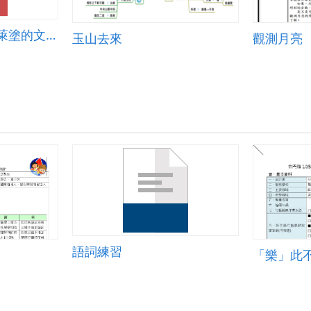
認識台灣漆工藝-蓬萊塗的文化與色彩
玉山去來
觀測月亮
語詞練習
「樂」此