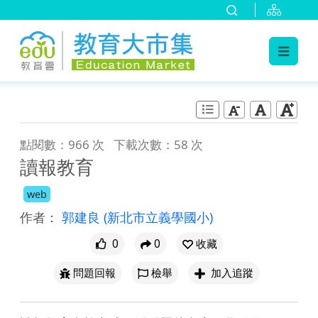
:::
跳到主要內容
:::
點閱數：966 次
下載次數：58 次
讀報教育
web
作者：
郭建良
(新北市立義學國小)
0
0
收藏
問題回報
檢舉
加入追蹤