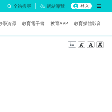
全站搜尋
網站導覽
登入
b教學資源
教育電子書
教育APP
教育媒體影音