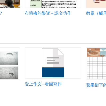
?
布萊梅的樂隊－課文仿作
教案（觸
愛上作文─看圖寫作
蘋果樹下