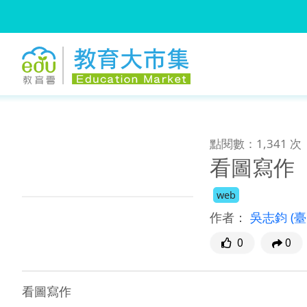
:::
跳到主要內容
:::
點閱數：1,341 次
看圖寫作
web
作者：
吳志鈞
(
0
0
看圖寫作