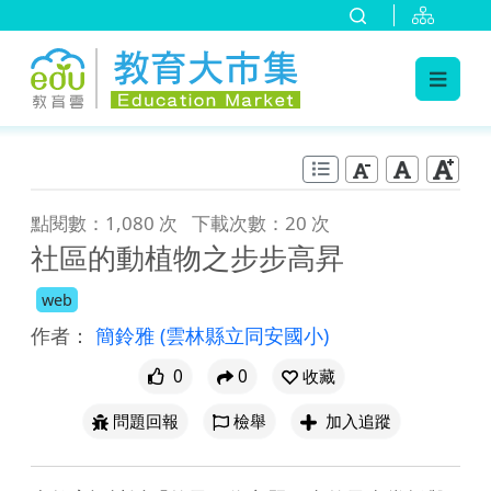
:::
跳到主要內容
:::
點閱數：1,080 次
下載次數：20 次
社區的動植物之步步高昇
web
作者：
簡鈴雅
(雲林縣立同安國小)
0
0
收藏
問題回報
檢舉
加入追蹤