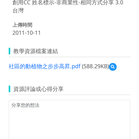
創用CC 姓名標示-非商業性-相同方式分享 3.0
台灣
上傳時間
2011-10-11
教學資源檔案連結
社區的動植物之步步高昇.pdf
(588.29KB)
預
覽
社
區
資源評論或心得分享
的
動
植
物
之
步
步
高
昇.pdf