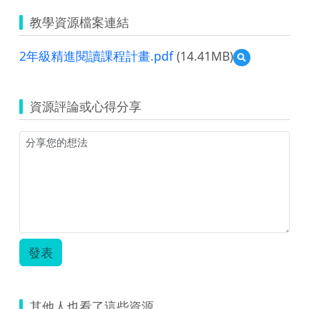
教學資源檔案連結
2年級精進閱讀課程計畫.pdf
(14.41MB)
預
覽
2
年
資源評論或心得分享
級
精
進
閱
讀
課
程
計
畫.pdf
發表
其他人也看了這些資源