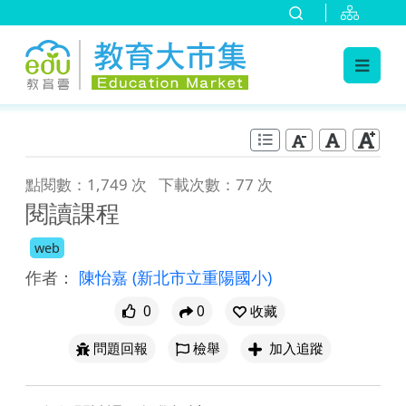
:::
跳到主要內容
:::
點閱數：1,749 次
下載次數：77 次
閱讀課程
web
作者：
陳怡嘉
(新北市立重陽國小)
0
0
收藏
問題回報
檢舉
加入追蹤