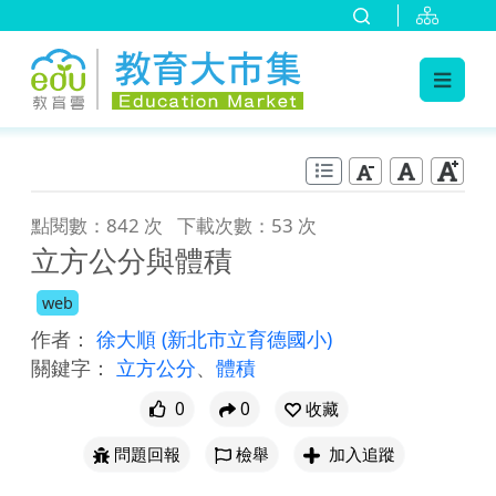
:::
跳到主要內容
:::
點閱數：842 次
下載次數：53 次
立方公分與體積
web
作者：
徐大順
(新北市立育德國小)
關鍵字：
立方公分
、
體積
0
0
收藏
問題回報
檢舉
加入追蹤