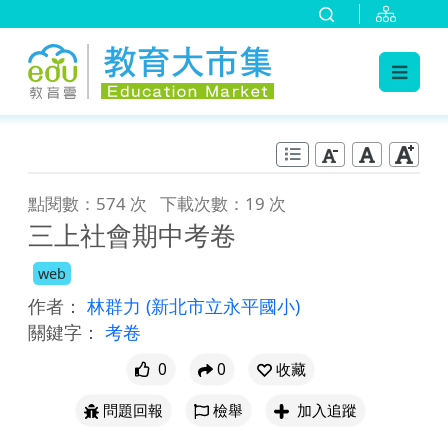
:::
跳到主要內容
:::
點閱數：574 次
下載次數：19 次
三上社會期中考卷
web
作者：
林群力
(新北市立永平國小)
關鍵字：
考卷
0
0
收藏
問題回報
檢舉
加入追蹤