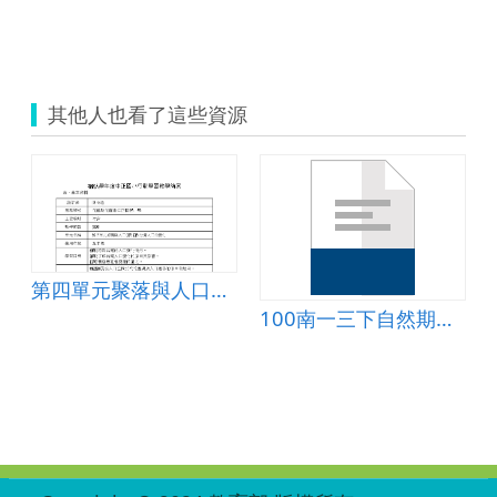
其他人也看了這些資源
第四單元聚落與人口~第3課台灣人口的變化
100南一三下自然期中考卷
:::