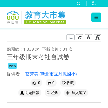
:::
跳到主要內容
:::
點閱數：1,339 次
下載次數：31 次
三年級期末考社會試卷
web
提供者：
蔡芳美
(新北市立丹鳳國小)
0
0
收藏
問題回報
檢舉
加入追蹤