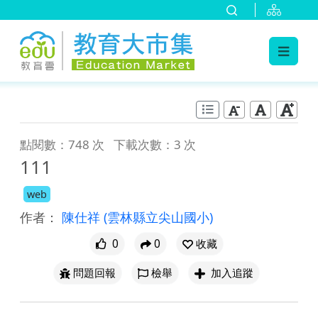
:::
跳到主要內容
:::
點閱數：748 次
下載次數：3 次
111
web
作者：
陳仕祥
(雲林縣立尖山國小)
0
0
收藏
問題回報
檢舉
加入追蹤