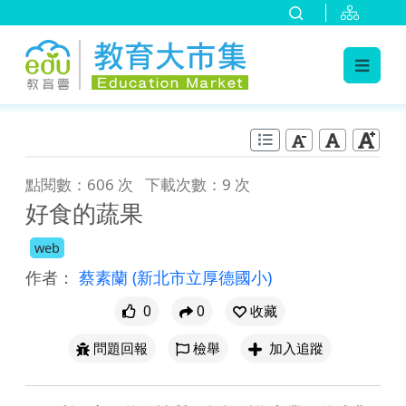
:::
跳到主要內容
:::
點閱數：606 次
下載次數：9 次
好食的蔬果
web
作者：
蔡素蘭
(新北市立厚德國小)
0
0
收藏
問題回報
檢舉
加入追蹤