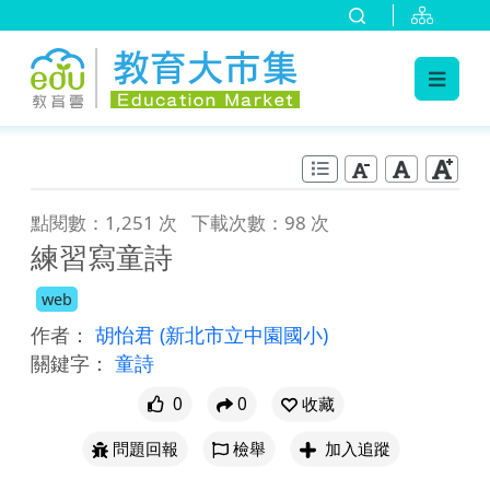
:::
跳到主要內容
:::
點閱數：1,251 次
下載次數：98 次
練習寫童詩
web
作者：
胡怡君
(新北市立中園國小)
關鍵字：
童詩
0
0
收藏
問題回報
檢舉
加入追蹤