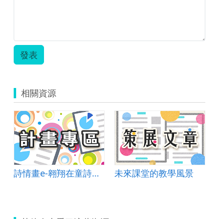
發表
相關資源
程
詩情畫e-翱翔在童詩的繽紛國度
未來課堂的教學風景