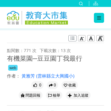
:::
跳到主要內容
:::
點閱數：771 次
下載次數：13 次
有機菜園─豆豆園丁我最行
web
作者：
黃雅芳
(雲林縣立大興國小)
0
0
收藏
問題回報
檢舉
加入追蹤