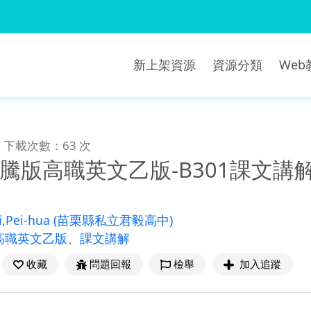
新上架資源
資源分類
We
下載次數：63 次
1-龍騰版高職英文乙版-B301課文講
,Pei-hua
(苗栗縣私立君毅高中)
高職英文乙版
、
課文講解
收藏
問題回報
檢舉
加入追蹤