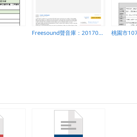
Freesound聲音庫：201708122153srahsrangangkorparksiemreapnighttimeambience.wav