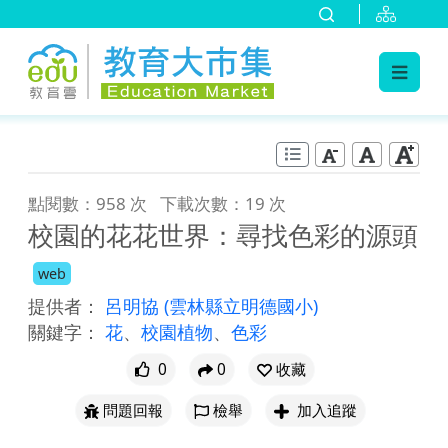
:::
跳到主要內容
:::
點閱數：958 次
下載次數：19 次
校園的花花世界：尋找色彩的源頭
web
提供者：
呂明協
(雲林縣立明德國小)
關鍵字：
花
、
校園植物
、
色彩
0
0
收藏
問題回報
檢舉
加入追蹤