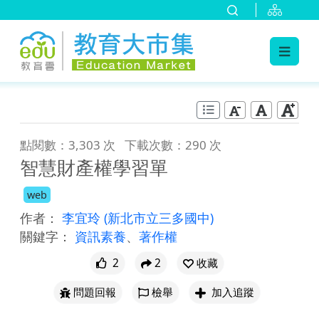
:::
跳到主要內容
:::
點閱數：3,303 次
下載次數：290 次
智慧財產權學習單
web
作者：
李宜玲
(新北市立三多國中)
關鍵字：
資訊素養
、
著作權
2
2
收藏
問題回報
檢舉
加入追蹤