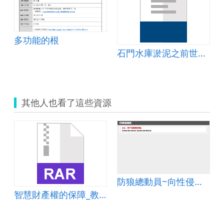
081215001831
多功能的根
石門水庫淤泥之前世今生
其他人也看了這些資源
防狼總動員~向性侵害說不
權法_課程章節
智慧財產權的保障_教學教案