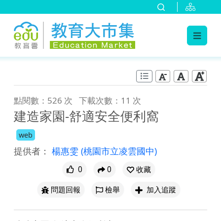
:::
跳到主要內容
:::
點閱數：526 次
下載次數：11 次
建造家園-舒適安全便利窩
web
提供者：
楊惠雯
(桃園市立凌雲國中)
0
0
收藏
問題回報
檢舉
加入追蹤