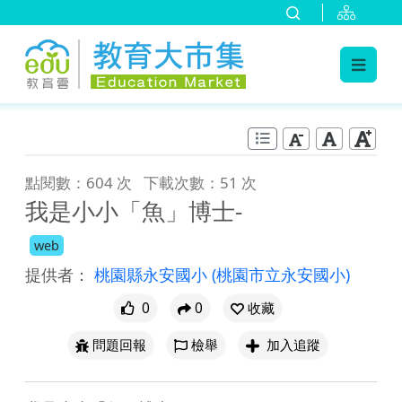
:::
跳到主要內容
:::
點閱數：604 次
下載次數：51 次
我是小小「魚」博士-
web
提供者：
桃園縣永安國小
(桃園市立永安國小)
0
0
收藏
問題回報
檢舉
加入追蹤