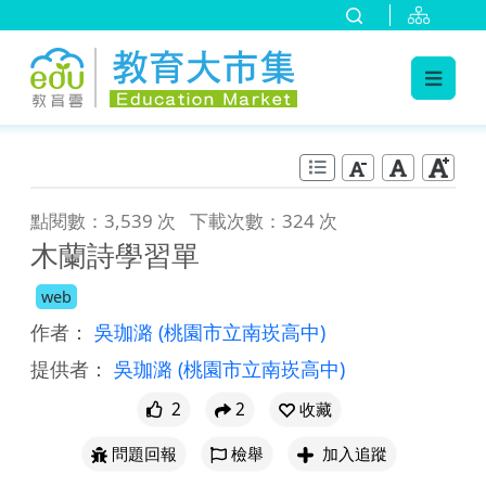
:::
跳到主要內容
:::
點閱數：3,539 次
下載次數：324 次
木蘭詩學習單
web
作者：
吳珈潞
(桃園市立南崁高中)
提供者：
吳珈潞
(桃園市立南崁高中)
2
2
收藏
問題回報
檢舉
加入追蹤