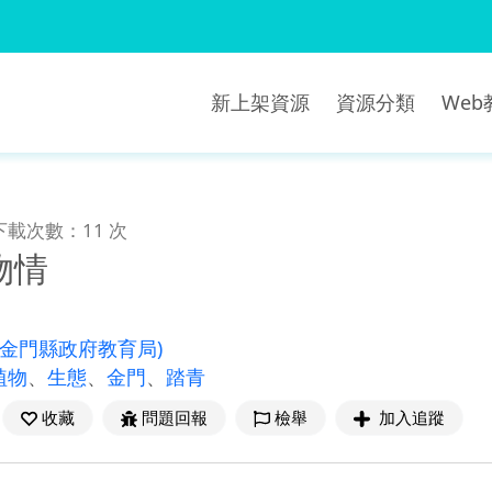
新上架資源
資源分類
We
下載次數：11 次
物情
(金門縣政府教育局)
植物
、
生態
、
金門
、
踏青
收藏
問題回報
檢舉
加入追蹤