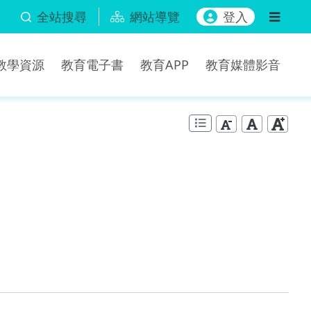
全站搜尋
網站導覽
登入
b教學資源
教育電子書
教育APP
教育媒體影音