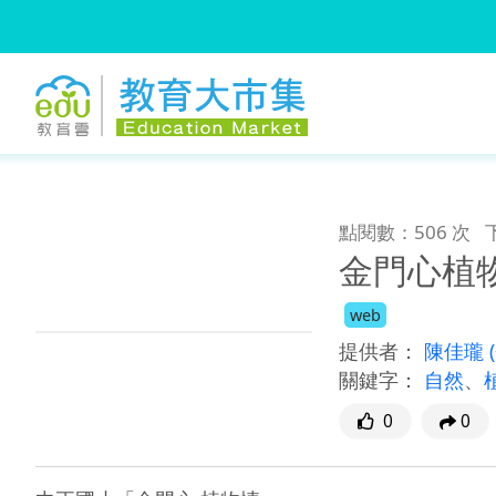
:::
跳到主要內容
:::
點閱數：506 次
金門心植
web
提供者：
陳佳瓏
關鍵字：
自然
、
0
0