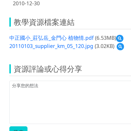
2010-12-30
教學資源檔案連結
中正國小_莊弘岳_金門心 植物情.pdf
(6.53MB)
預
覽
20110103_supplier_km_05_120.jpg
(3.02KB)
預
中
覽
正
2011
國
小
資源評論或心得分享
_
莊
弘
岳
_
金
門
心
植
物
情.pd