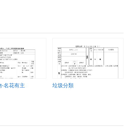
-名花有主
垃圾分類